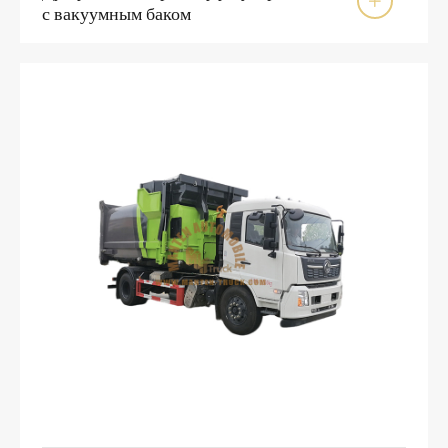

с вакуумным баком