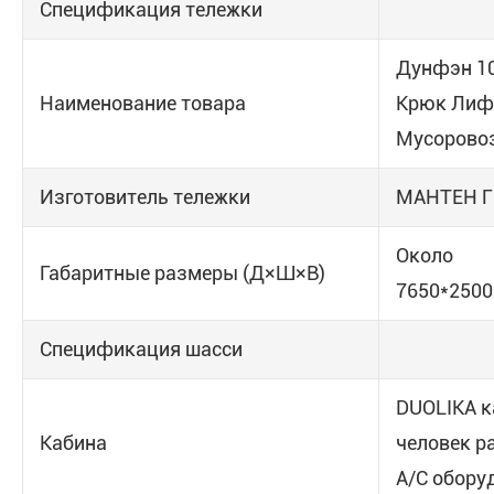
Спецификация тележки
Дунфэн 10
Наименование товара
Крюк Лиф
Мусорово
Изготовитель тележки
МАНТЕН 
Около
Габаритные размеры (Д×Ш×В)
7650*2500
Спецификация шасси
DUOLIKA к
Кабина
человек р
A/C обору