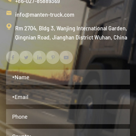
+86-027-85889369

info@manten-truck.com

Rm 2704, Bldg 3, Wanjing International Garden,
Qingnian Road, Jianghan District Wuhan, China