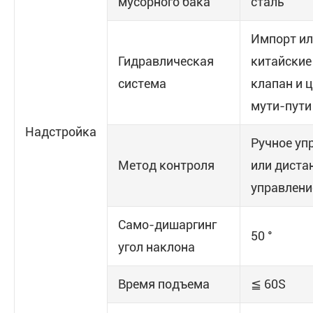
мусорного бака
сталь
Импорт и
Гидравлическая
китайские
система
клапан и 
мути-пути
Надстройка
Ручное уп
Метод контроля
или диста
управлени
Само-дишаргинг
50 °
угол наклона
Время подъема
≦ 60S