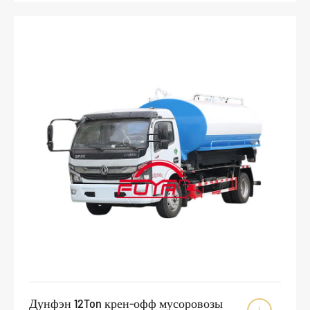
Дунфэн 12Ton крен-офф мусоровозы