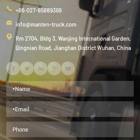

+86-027-85889369

info@manten-truck.com

Rm 2704, Bldg 3, Wanjing International Garden,
Qingnian Road, Jianghan District Wuhan, China