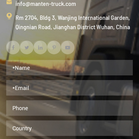

info@manten-truck.com

Rm 2704, Bldg 3, Wanjing International Garden,
Qingnian Road, Jianghan District Wuhan, China