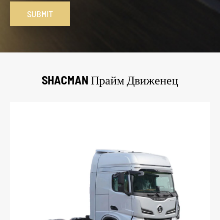
SUBMIT
SHACMAN Прайм Движенец