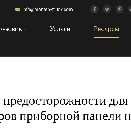

info@manten-truck.com
рузовики
Услуги
Ресурсы
еры предосторожности для определения индикаторо
 предосторожности для
ров приборной панели 