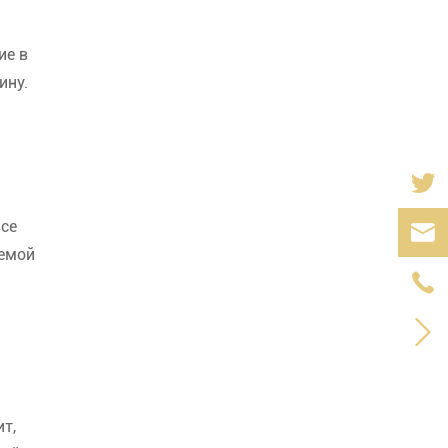
ие в
ину.
все

темой


т,