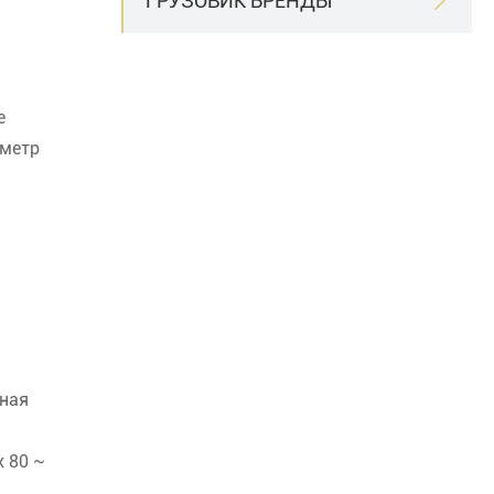
ГРУЗОВИК БРЕНДЫ

е
ометр
ная
 80 ~