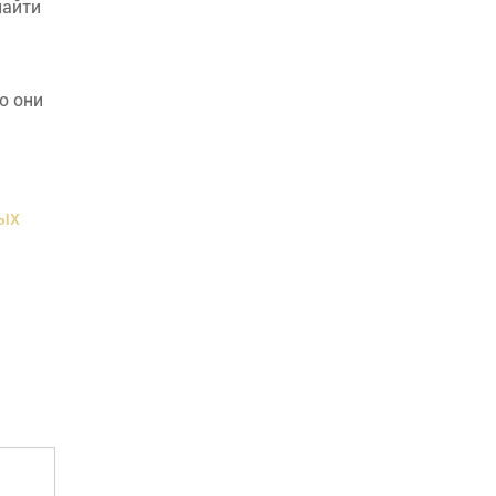
найти
о они
ых