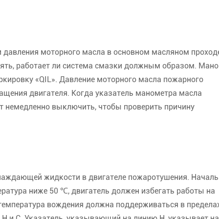
 давления моторного масла в основном масляном проход
ять, работает ли система смазки должным образом. Ман
кировку «QIL». Давление моторного масла пожарного
ращения двигателя. Когда указатель манометра масла
ет немедленно выключить, чтобы проверить причину
лаждающей жидкости в двигателе пожаротушения. Началь
ратура ниже 50 ℃, двигатель должен избегать работы на
 температура вождения должна поддерживаться в пределах
H и C. Указатель, указывающий на линию H, указывает на