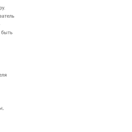
ру.
затель
о
ы быть
еля
ы,