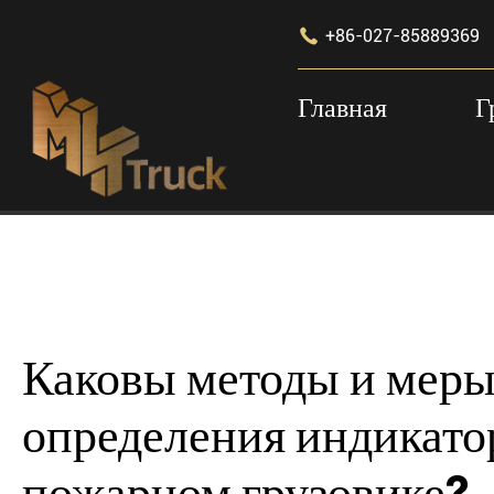

+86-027-85889369
Главная
Г
Главная
Ресурсы
Блог
Каковы методы и м
Каковы методы и меры
определения индикато
пожарном грузовике?