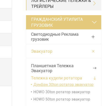
ЛОГИСТИЧЕСКИЕ ТЕЛЕЖКИ &

ТРЕЙЛЕРЫ
ГРАЖДАНСКИЙ УТИЛИТА

ГРУЗОВИК
Светодиодные Реклама

грузовик

Эвакуатор
Планшетная Тележка

Эвакуатор
Тележка кудели ротатора

Дунфэн 30ton ротатор эвакуатор
HOWO 30ton ротатор эвакуатор
HOWO 50ton ротатор эвакуатор