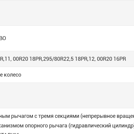
ВО
R,11, 00R20 18PR,295/80R22,5 18PR,12, 00R20 16PR
е колесо
ным рычагом с тремя секциями (непрерывное враще
механизмом опорного рычага (гидравлический цилиндр