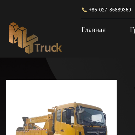

+86-027-85889369
Главная
Г