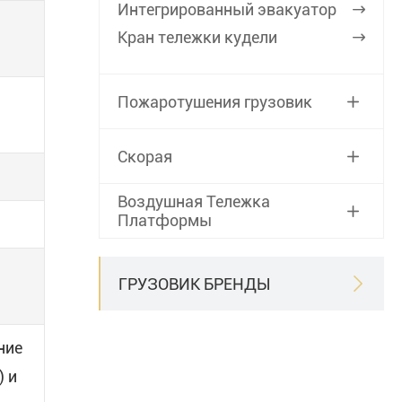
Интегрированный эвакуатор

Кран тележки кудели

Пожаротушения грузовик

Скорая

Воздушная Тележка

Платформы
ГРУЗОВИК БРЕНДЫ

ние
) и