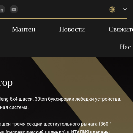

Мантен
Новости
Свяжит
Нас
тор
eng 6x4 шасси, 30ton буксировки лебедки устройства,
ная система.
ащен тремя секций шестиугольного рычага (360 °
ии (гидравлический цилиндр) и ИТАЛИЯ клапаны.